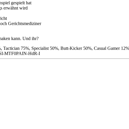
spiel gespielt hat
ogs erwähnt wird
icht
 noch Gerichtsmediziner
abhaken kann. Und ihr?
2%, Tactician 75%, Specialist 50%, Butt-Kicker 50%, Casual Gamer 1
SI-MTF0PAIN-HdR-I