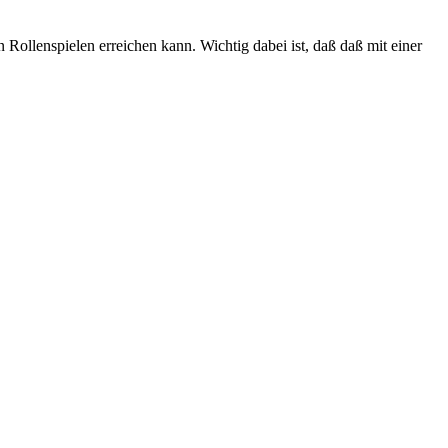
ollenspielen erreichen kann. Wichtig dabei ist, daß daß mit einer