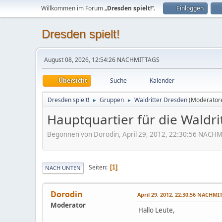
Willkommen im Forum „
Dresden spielt!
“.
Einloggen
Dresden spielt!
August 08, 2026, 12:54:26 NACHMITTAGS
Übersicht
Suche
Kalender
Dresden spielt!
Gruppen
Waldritter Dresden
(Moderator
►
►
Hauptquartier für die Waldri
Begonnen von Dorodin, April 29, 2012, 22:30:56 NACH
Seiten
1
NACH UNTEN
Dorodin
April 29, 2012, 22:30:56 NACHMI
Moderator
Hallo Leute,