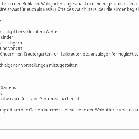
ärten in den Bühlauer Waldgärten angeschaut und einen gefunden den ich 
re sowas für euch als Basis (Hütte des Waldhüters, der die Kinder beglei
e:
erschlupf bei schlechtem Wetter
e Kinder
al zu lagern
ung vor Ort
 Kindern nen Kräutergarten für Heilkräuter, etc. anzulegen (ermöglicht sc
ach eigenen Vorstellungen mitzugestalten
 Gartens
te
mal was größeres am Garten zu machen ist
komplett um den Garten kümmern, es sei denn der Waldritter e.V.will da 