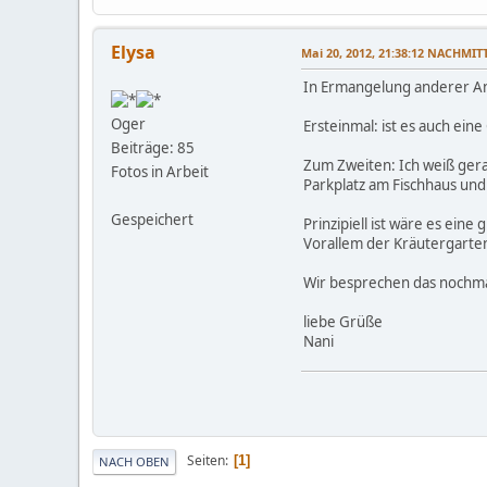
Elysa
Mai 20, 2012, 21:38:12 NACHMIT
In Ermangelung anderer An
Oger
Ersteinmal: ist es auch ei
Beiträge: 85
Zum Zweiten: Ich weiß gerade
Fotos in Arbeit
Parkplatz am Fischhaus und
Gespeichert
Prinzipiell ist wäre es ein
Vorallem der Kräutergarten
Wir besprechen das nochmal
liebe Grüße
Nani
Seiten
1
NACH OBEN