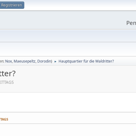
Registrieren
Pen
en:
Nox
,
Maeusepeltz
,
Dorodin
)
Hauptquartier für die Waldritter?
►
tter?
MITTAGS
TTAGS