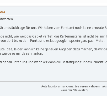
TAGS
tworten...
ne Grundstückfrage für uns. Wir haben vom Forstamt noch keine erneute B
 nicht, wie weit das Gebiet verlief, das Kartenmaterial ist nicht bei mir.
 von dort bis zu dem Punkt sind es laut googlemaps ein ganz paar Meter.
e gute Idee, leider kann ich keine genauen Angaben dazu machen, da wir 
 würde es mir da sehr antun.
 genau unter uns und wenn wir dann die Bestätigung für das Grundstück
Auta luonto, anna voima, tee vereni vahvemmaks
(aus der "Kalevala")