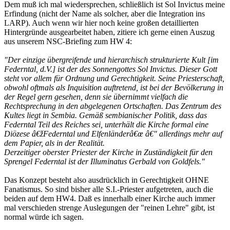
Dem muß ich mal wiedersprechen, schließlich ist Sol Invictus meine
Erfindung (nicht der Name als solcher, aber die Integration ins
LARP). Auch wenn wir hier noch keine großen detaillierten
Hintergründe ausgearbeitet haben, zitiere ich gerne einen Auszug
aus unserem NSC-Briefing zum HW 4:
"Der einzige übergreifende und hierarchisch strukturierte Kult [im
Federntal, d.V.] ist der des Sonnengottes Sol Invictus. Dieser Gott
steht vor allem für Ordnung und Gerechtigkeit. Seine Priesterschaft,
obwohl oftmals als Inquisition auftretend, ist bei der Bevölkerung in
der Regel gern gesehen, denn sie übernimmt vielfach die
Rechtsprechung in den abgelegenen Ortschaften. Das Zentrum des
Kultes liegt in Sembia. Gemäß sembianischer Politik, dass das
Federntal Teil des Reiches sei, unterhält die Kirche formal eine
Diözese â€žFederntal und Elfenländerâ€œ â€" allerdings mehr auf
dem Papier, als in der Realität.
Derzeitiger oberster Priester der Kirche in Zuständigkeit für den
Sprengel Federntal ist der Illuminatus Gerbald von Goldfels."
Das Konzept besteht also ausdrücklich in Gerechtigkeit OHNE
Fanatismus. So sind bisher alle S.I.-Priester aufgetreten, auch die
beiden auf dem HW4. Daß es innerhalb einer Kirche auch immer
mal verschieden strenge Auslegungen der "reinen Lehre" gibt, ist
normal würde ich sagen.