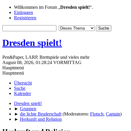
Willkommen im Forum „
Dresden spielt!
“.
Einloggen
Registrieren
Dresden spielt!
Pen&Paper, LARP, Brettspiele und vieles mehr
August 08, 2026, 01:28:24 VORMITTAG
Hauptmenü
Hauptmenü
Übersicht
Suche
Kalender
Dresden spielt!
►
Gruppen
►
die lichte Bruderschaft
(Moderatoren:
Flotsch
,
Captain
)
►
Herkunft und Religion