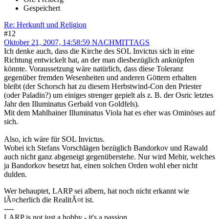
Gespeichert
Re: Herkunft und Religion
#12
Oktober 21, 2007, 14:58:59 NACHMITTAGS
Ich denke auch, dass die Kirche des SOL Invictus sich in eine
Richtung entwickelt hat, an der man diesbezüglich anknüpfen
könnte. Voraussetzung wäre natürlich, dass diese Toleranz
gegenüber fremden Wesenheiten und anderen Göttern erhalten
bleibt (der Schorsch hat zu diesem Herbstwind-Con den Priester
(oder Paladin?) um einiges strenger gepielt als z. B. der Osric letztes
Jahr den Illuminatus Gerbald von Goldfels).
Mit dem Mahlhainer Illuminatus Viola hat es eher was Ominöses auf
sich.
Also, ich wäre für SOL Invictus.
Wobei ich Stefans Vorschlägen bezüglich Bandorkov und Rawald
auch nicht ganz abgeneigt gegenüberstehe. Nur wird Mehir, welches
ja Bandorkov besetzt hat, einen solchen Orden wohl eher nicht
dulden.
Wer behauptet, LARP sei albern, hat noch nicht erkannt wie
lÃ¤cherlich die RealitÃ¤t ist.
----
LARP is not just a hobby - it's a passion.