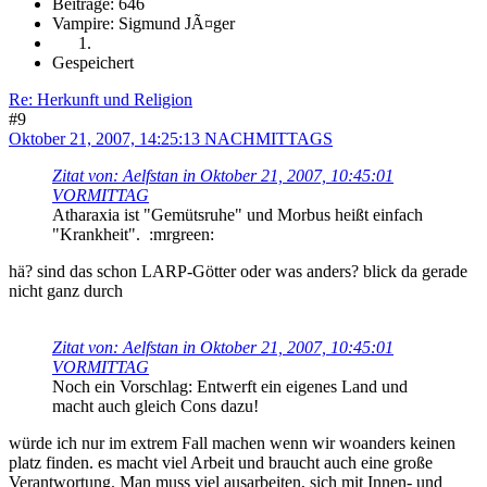
Beiträge: 646
Vampire: Sigmund JÃ¤ger
Gespeichert
Re: Herkunft und Religion
#9
Oktober 21, 2007, 14:25:13 NACHMITTAGS
Zitat von: Aelfstan in Oktober 21, 2007, 10:45:01
VORMITTAG
Atharaxia ist "Gemütsruhe" und Morbus heißt einfach
"Krankheit". :mrgreen:
hä? sind das schon LARP-Götter oder was anders? blick da gerade
nicht ganz durch
Zitat von: Aelfstan in Oktober 21, 2007, 10:45:01
VORMITTAG
Noch ein Vorschlag: Entwerft ein eigenes Land und
macht auch gleich Cons dazu!
würde ich nur im extrem Fall machen wenn wir woanders keinen
platz finden. es macht viel Arbeit und braucht auch eine große
Verantwortung. Man muss viel ausarbeiten, sich mit Innen- und