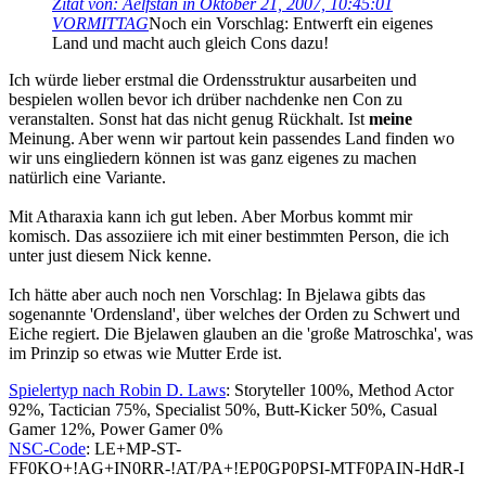
Zitat von: Aelfstan in Oktober 21, 2007, 10:45:01
VORMITTAG
Noch ein Vorschlag: Entwerft ein eigenes
Land und macht auch gleich Cons dazu!
Ich würde lieber erstmal die Ordensstruktur ausarbeiten und
bespielen wollen bevor ich drüber nachdenke nen Con zu
veranstalten. Sonst hat das nicht genug Rückhalt. Ist
meine
Meinung. Aber wenn wir partout kein passendes Land finden wo
wir uns eingliedern können ist was ganz eigenes zu machen
natürlich eine Variante.
Mit Atharaxia kann ich gut leben. Aber Morbus kommt mir
komisch. Das assoziiere ich mit einer bestimmten Person, die ich
unter just diesem Nick kenne.
Ich hätte aber auch noch nen Vorschlag: In Bjelawa gibts das
sogenannte 'Ordensland', über welches der Orden zu Schwert und
Eiche regiert. Die Bjelawen glauben an die 'große Matroschka', was
im Prinzip so etwas wie Mutter Erde ist.
Spielertyp nach Robin D. Laws
: Storyteller 100%, Method Actor
92%, Tactician 75%, Specialist 50%, Butt-Kicker 50%, Casual
Gamer 12%, Power Gamer 0%
NSC-Code
: LE+MP-ST-
FF0KO+!AG+IN0RR-!AT/PA+!EP0GP0PSI-MTF0PAIN-HdR-I