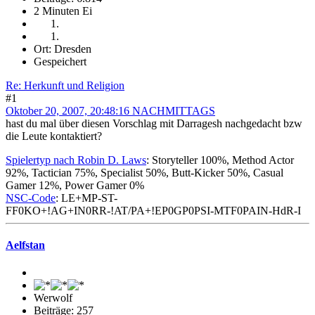
2 Minuten Ei
Ort: Dresden
Gespeichert
Re: Herkunft und Religion
#1
Oktober 20, 2007, 20:48:16 NACHMITTAGS
hast du mal über diesen Vorschlag mit Darragesh nachgedacht bzw
die Leute kontaktiert?
Spielertyp nach Robin D. Laws
: Storyteller 100%, Method Actor
92%, Tactician 75%, Specialist 50%, Butt-Kicker 50%, Casual
Gamer 12%, Power Gamer 0%
NSC-Code
: LE+MP-ST-
FF0KO+!AG+IN0RR-!AT/PA+!EP0GP0PSI-MTF0PAIN-HdR-I
Aelfstan
Werwolf
Beiträge: 257