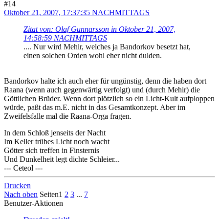
#14
Oktober 21, 2007, 17:37:35 NACHMITTAGS
Zitat von: Olaf Gunnarsson in Oktober 21, 2007,
14:58:59 NACHMITTAGS
.... Nur wird Mehir, welches ja Bandorkov besetzt hat,
einen solchen Orden wohl eher nicht dulden.
Bandorkov halte ich auch eher für ungünstig, denn die haben dort
Raana (wenn auch gegenwärtig verfolgt) und (durch Mehir) die
Göttlichen Brüder. Wenn dort plötzlich so ein Licht-Kult aufploppen
würde, paßt das m.E. nicht in das Gesamtkonzept. Aber im
Zweifelsfalle mal die Raana-Orga fragen.
In dem Schloß jenseits der Nacht
Im Keller trübes Licht noch wacht
Götter sich treffen in Finsternis
Und Dunkelheit legt dichte Schleier...
--- Ceteol ---
Drucken
Nach oben
Seiten
1
2
3
...
7
Benutzer-Aktionen