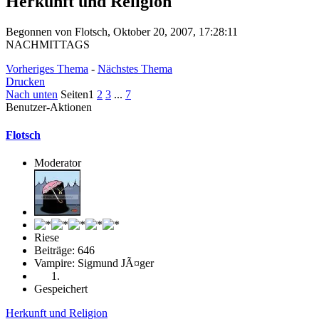
Herkunft und Religion
Begonnen von Flotsch, Oktober 20, 2007, 17:28:11
NACHMITTAGS
Vorheriges Thema
-
Nächstes Thema
Drucken
Nach unten
Seiten
1
2
3
...
7
Benutzer-Aktionen
Flotsch
Moderator
Riese
Beiträge: 646
Vampire: Sigmund JÃ¤ger
Gespeichert
Herkunft und Religion