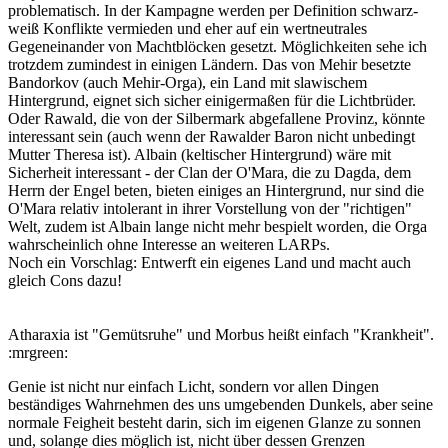
problematisch. In der Kampagne werden per Definition schwarz-
weiß Konflikte vermieden und eher auf ein wertneutrales
Gegeneinander von Machtblöcken gesetzt. Möglichkeiten sehe ich
trotzdem zumindest in einigen Ländern. Das von Mehir besetzte
Bandorkov (auch Mehir-Orga), ein Land mit slawischem
Hintergrund, eignet sich sicher einigermaßen für die Lichtbrüder.
Oder Rawald, die von der Silbermark abgefallene Provinz, könnte
interessant sein (auch wenn der Rawalder Baron nicht unbedingt
Mutter Theresa ist). Albain (keltischer Hintergrund) wäre mit
Sicherheit interessant - der Clan der O'Mara, die zu Dagda, dem
Herrn der Engel beten, bieten einiges an Hintergrund, nur sind die
O'Mara relativ intolerant in ihrer Vorstellung von der "richtigen"
Welt, zudem ist Albain lange nicht mehr bespielt worden, die Orga
wahrscheinlich ohne Interesse an weiteren LARPs.
Noch ein Vorschlag: Entwerft ein eigenes Land und macht auch
gleich Cons dazu!
Atharaxia ist "Gemütsruhe" und Morbus heißt einfach "Krankheit".
:mrgreen:
Genie ist nicht nur einfach Licht, sondern vor allen Dingen
beständiges Wahrnehmen des uns umgebenden Dunkels, aber seine
normale Feigheit besteht darin, sich im eigenen Glanze zu sonnen
und, solange dies möglich ist, nicht über dessen Grenzen