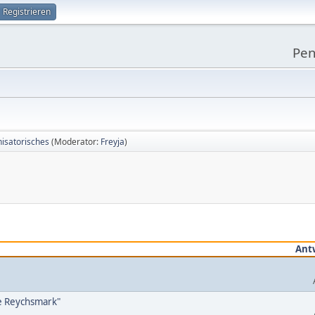
Registrieren
Pen
isatorisches
(Moderator:
Freyja
)
Ant
ie Reychsmark"