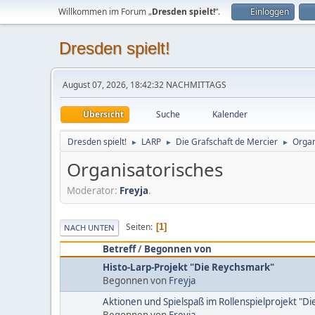
Willkommen im Forum „
Dresden spielt!
“.
Einloggen
Dresden spielt!
August 07, 2026, 18:42:32 NACHMITTAGS
Übersicht
Suche
Kalender
Dresden spielt!
LARP
Die Grafschaft de Mercier
Organ
►
►
►
Organisatorisches
Moderator:
Freyja
.
Seiten
1
NACH UNTEN
Betreff
/
Begonnen von
Histo-Larp-Projekt "Die Reychsmark"
Begonnen von
Freyja
Aktionen und Spielspaß im Rollenspielprojekt "D
Begonnen von
Freyja