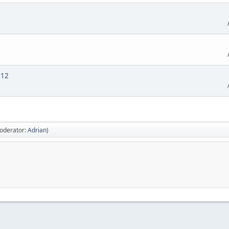
012
oderator:
Adrian
)