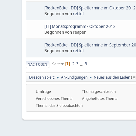
[ReckenEcke - DD] Spieltermine im Oktober 2012
Begonnen von
rettel
[TT] Monatsprogramm - Oktober 2012
Begonnen von reaper
[ReckenEcke - DD] Spieltermine im September 2
Begonnen von
rettel
2
3
...
5
Seiten
1
NACH OBEN
Dresden spielt!
Ankündigungen
Neues aus den Läden
(M
►
►
Umfrage
Thema geschlossen
Verschobenes Thema
Angeheftetes Thema
Thema, das Sie beobachten