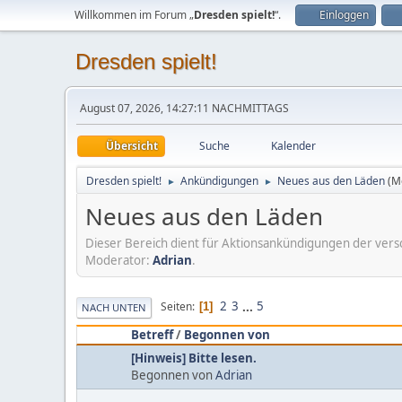
Willkommen im Forum „
Dresden spielt!
“.
Einloggen
Dresden spielt!
August 07, 2026, 14:27:11 NACHMITTAGS
Übersicht
Suche
Kalender
Dresden spielt!
Ankündigungen
Neues aus den Läden
(M
►
►
Neues aus den Läden
Dieser Bereich dient für Aktionsankündigungen der vers
Moderator:
Adrian
.
2
3
...
5
Seiten
1
NACH UNTEN
Betreff
/
Begonnen von
[Hinweis] Bitte lesen.
Begonnen von
Adrian