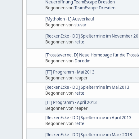
Neueröffnung TeamEscape Dresden
Begonnen von
TeamEscape Dresden
[Mytholon - L] Ausverkauf
Begonnen von
stuvar
[ReckenEcke - DD] Spieltermine im November 2
Begonnen von
rettel
[Trosstaverne, D] Neue Homepage für die Tross
Begonnen von
Dorodin
[TT] Programm - Mai 2013
Begonnen von reaper
[ReckenEcke - DD] Spieltermine im Mai 2013
Begonnen von
rettel
[TT] Programm - April 2013
Begonnen von reaper
[ReckenEcke - DD] Spieltermine im April 2013
Begonnen von
rettel
[ReckenEcke - DD] Spieltermine im März 2013