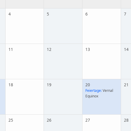
4
5
6
7
11
12
13
14
18
19
20
21
Feiertage:
Vernal
Equinox
25
26
27
28