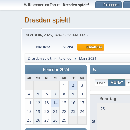
Willkommen im Forum „
Dresden spielt!
“.
Einloggen
Dresden spielt!
August 06, 2026, 04:47:39 VORMITTAG
Übersicht
Suche
Kalender
Dresden spielt!
Kalender
März 2024
►
►
«
Februar 2024
So
Mo
Di
Mi
Do
Fr
Sa
LISTE
MONAT
1
2
3
4
5
6
7
8
9
10
Sonntag
11
12
13
14
15
16
17
25
18
19
20
21
22
23
24
»
25
26
27
28
29