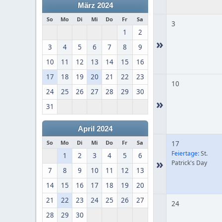
März 2024
So
Mo
Di
Mi
Do
Fr
Sa
3
1
2
»
3
4
5
6
7
8
9
10
11
12
13
14
15
16
17
18
19
20
21
22
23
10
24
25
26
27
28
29
30
»
31
April 2024
So
Mo
Di
Mi
Do
Fr
Sa
17
Feiertage:
St.
1
2
3
4
5
6
»
Patrick's Day
7
8
9
10
11
12
13
14
15
16
17
18
19
20
21
22
23
24
25
26
27
24
28
29
30