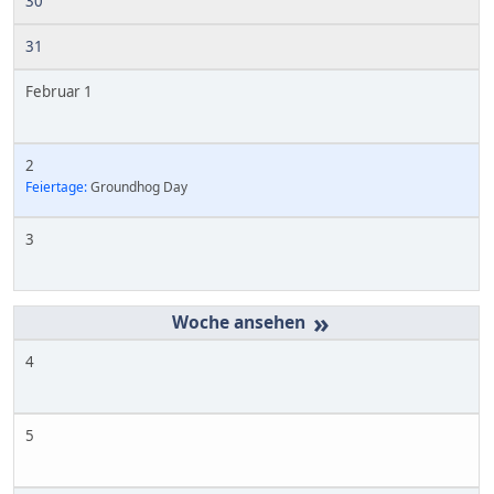
30
31
Februar 1
2
Feiertage:
Groundhog Day
3
»
4
5