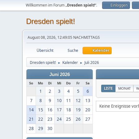
Willkommen im Forum „
Dresden spielt!
“.
Einloggen
Dresden spielt!
August 08, 2026, 12:49:05 NACHMITTAGS
Übersicht
Suche
Kalender
Dresden spielt!
Kalender
Juli 2026
►
►
Juni 2026
So
Mo
Di
Mi
Do
Fr
Sa
LISTE
MONAT
W
1
2
3
4
5
6
7
8
9
10
11
12
13
Keine Ereignisse vo
14
15
16
17
18
19
20
21
22
23
24
25
26
27
28
29
30