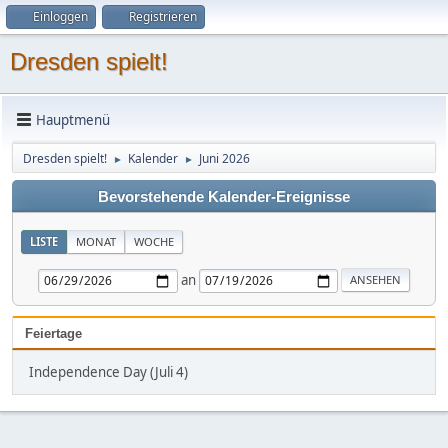
Einloggen
Registrieren
Dresden spielt!
Hauptmenü
Dresden spielt!
Kalender
Juni 2026
►
►
Bevorstehende Kalender-Ereignisse
LISTE
MONAT
WOCHE
an
Feiertage
Independence Day (Juli 4)