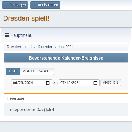
Einloggen
Registrieren
Dresden spielt!
Hauptmenü
Dresden spielt!
Kalender
Juni 2024
►
►
Bevorstehende Kalender-Ereignisse
LISTE
MONAT
WOCHE
an
Feiertage
Independence Day (Juli 4)