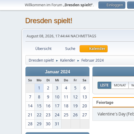
Willkommen im Forum „
Dresden spielt!
“.
Einloggen
Dresden spielt!
August 08, 2026, 17:44:44 NACHMITTAGS
Übersicht
Suche
Kalender
Dresden spielt!
Kalender
Februar 2024
►
►
Januar 2024
So
Mo
Di
Mi
Do
Fr
Sa
LISTE
MONAT
W
1
2
3
4
5
6
7
8
9
10
11
12
13
Feiertage
14
15
16
17
18
19
20
Valentine's Day (Fe
21
22
23
24
25
26
27
28
29
30
31