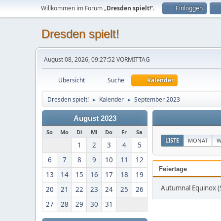
Willkommen im Forum „
Dresden spielt!
“.
Einloggen
Dresden spielt!
August 08, 2026, 09:27:52 VORMITTAG
Übersicht
Suche
Kalender
Dresden spielt!
Kalender
September 2023
►
►
August 2023
So
Mo
Di
Mi
Do
Fr
Sa
LISTE
MONAT
W
1
2
3
4
5
6
7
8
9
10
11
12
Feiertage
13
14
15
16
17
18
19
Autumnal Equinox 
20
21
22
23
24
25
26
27
28
29
30
31