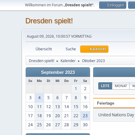
Willkommen im Forum „
Dresden spielt!
“.
Einloggen
Dresden spielt!
August 09, 2026, 10:00:57 VORMITTAG
Übersicht
Suche
Kalender
Dresden spielt!
Kalender
Oktober 2023
►
►
September 2023
So
Mo
Di
Mi
Do
Fr
Sa
LISTE
MONAT
W
1
2
3
4
5
6
7
8
9
Feiertage
10
11
12
13
14
15
16
United Nations Day
17
18
19
20
21
22
23
24
25
26
27
28
29
30